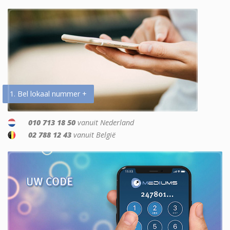
1. Bel lokaal nummer +
010 713 18 50
vanuit Nederland
02 788 12 43
vanuit België