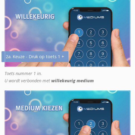
2a. Keuze - Druk op toets 1 +
Toets nummer 1 in.
U wordt verbonden met
willekeurig medium