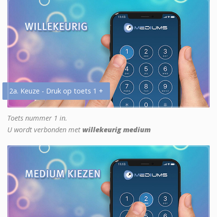
2a. Keuze - Druk op toets 1 +
Toets nummer 1 in.
U wordt verbonden met
willekeurig medium