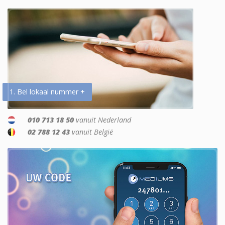
1. Bel lokaal nummer +
010 713 18 50
vanuit Nederland
02 788 12 43
vanuit België