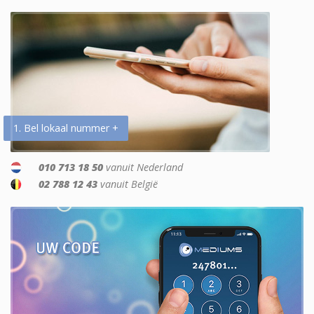
1. Bel lokaal nummer +
010 713 18 50
vanuit Nederland
02 788 12 43
vanuit België