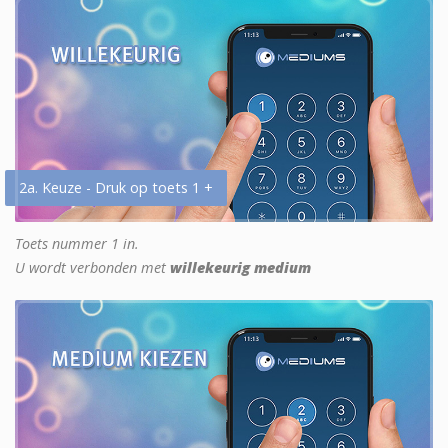
2a. Keuze - Druk op toets 1 +
Toets nummer 1 in.
U wordt verbonden met
willekeurig medium