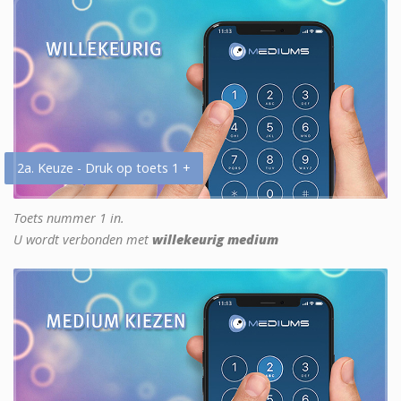
2a. Keuze - Druk op toets 1 +
Toets nummer 1 in.
U wordt verbonden met
willekeurig medium